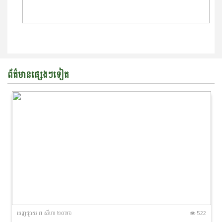
ព័ត៌មានផ្សេងៗទៀត
ចេញ​ផ្សាយ​ ៧ សីហា ២០២៦
522