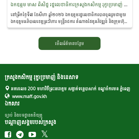
ឯកឧត្តម មាស ពិសិដ្ឋ រដ្ឋលេខាធិការក្រសួងកសិកម្ម រុក្ខាប្រមាញ់ និងនេសាទ បានចូលរួមជាអធិបតីភាពក្នុងពិធីចុះហត្ថលេខាលក់-ទិញផលិតផលកសិកម្មសរីរាង្គ នៅខេត្តព្រះវិហារ
នៅព្រឹកថ្ងៃទី៧ ខែសីហា ឆ្នាំ២០២៦ ឯកឧត្តមរដ្ឋលេខាធិការបានចូលរួមជាមួយ
ឯកឧត្តមអភិបាលខេត្តព្រះវិហារ មន្ត្រីរាជការ តំណាងដៃគូអភិវឌ្ឍន៍ និងក្រុមហ៊ុន
ឯកជន ព្រមទាំងប្រជាកសិករ...
មើលព័ត៌មានបន្ថែម
ក្រសួងកសិកម្ម រុក្ខាប្រមាញ់ និងនេសាទ
អគារលេខ 200 មហាវិថីព្រះនរោត្តម សង្កាត់ទន្លេបាសាក់ ខណ្ឌចំការមន ភ្នំពេញ
www.maff.gov.kh
ឯកសារ
ច្បាប់ និងបទដ្ឋានគតិយុត្ត
បណ្តាញសង្គមរបស់ក្រសួង