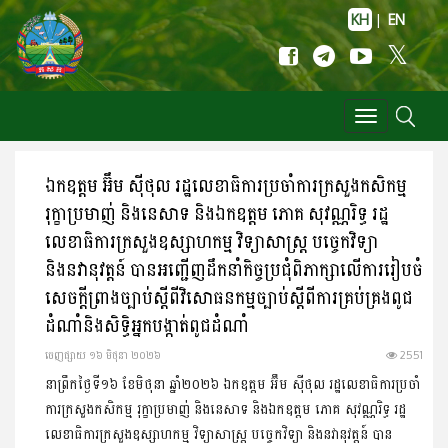
KH
|
EN
Toggle
navigation
ឯកឧត្តម អ៊ឹម ស៊ីថុល រដ្ឋលេខាធិការប្រចាំការក្រសួងកសិកម្ម
រុក្ខាប្រមាញ់ និងនេសាទ និងឯកឧត្តម ភោគ សុវណ្ណរិទ្ធ រដ្ឋ
លេខាធិការក្រសួងឧស្សាហកម្ម វិទ្យាសាស្ត្រ បច្ចេកវិទ្យា
និងនវានុវត្តន៍ បានអញ្ជេីញដឹកនាំកិច្ចប្រជុំពិភាក្សាលើការរៀបចំ
សេចក្ដីព្រាងច្បាប់ស្ដីពីវិសោធនកម្មច្បាប់ស្ដីពីការគ្រប់គ្រងពូជ
ដំណាំនិងសិទ្ធិអ្នកបង្កាត់ពូជដំណាំ
ចេញ​ផ្សាយ​ ១៦ មិថុនា ២០២៦
2551
នាព្រឹកថ្ងៃទី១៦ ខែមិថុនា ឆ្នាំ២០២៦ ឯកឧត្តម អ៊ឹម ស៊ីថុល រដ្ឋលេខាធិការប្រចាំ
ការក្រសួងកសិកម្ម រុក្ខាប្រមាញ់ និងនេសាទ និងឯកឧត្តម ភោគ សុវណ្ណរិទ្ធ រដ្ឋ
លេខាធិការក្រសួងឧស្សាហកម្ម វិទ្យាសាស្ត្រ បច្ចេកវិទ្យា និងនវានុវត្តន៍ បាន