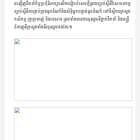
អញ្ជេីញដឹកនាំកិច្ចប្រជុំពិភាក្សាលើការរៀបចំសេចក្ដីព្រាងច្បាប់ស្ដីពីវិសោធនកម្ម
ច្បាប់ស្ដីពីការគ្រប់គ្រងពូជដំណាំនិងសិទ្ធិអ្នកបង្កាត់ពូជដំណាំ​ នៅទីស្តីការក្រសួង
កសិកម្ម​ រុក្ខាប្រមាញ់​ និងនេសាទ​ ព្រមទាំងមានការចូលរួមពីថ្នាក់ដឹកនាំ និងមន្ត្រី
ជំនាញពីក្រសួងទាំងពីរចូលរួមផងដែរ៕