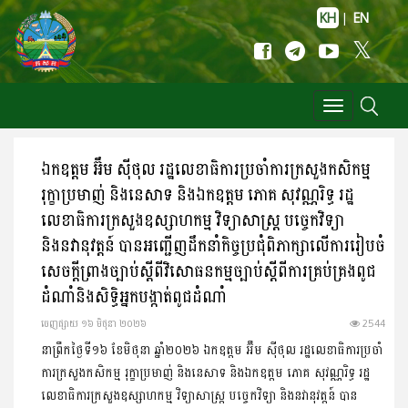
KH
|
EN
Toggle
navigation
ឯកឧត្តម អ៊ឹម ស៊ីថុល រដ្ឋលេខាធិការប្រចាំការក្រសួងកសិកម្ម
រុក្ខាប្រមាញ់ និងនេសាទ និងឯកឧត្តម ភោគ សុវណ្ណរិទ្ធ រដ្ឋ
លេខាធិការក្រសួងឧស្សាហកម្ម វិទ្យាសាស្ត្រ បច្ចេកវិទ្យា
និងនវានុវត្តន៍ បានអញ្ជេីញដឹកនាំកិច្ចប្រជុំពិភាក្សាលើការរៀបចំ
សេចក្ដីព្រាងច្បាប់ស្ដីពីវិសោធនកម្មច្បាប់ស្ដីពីការគ្រប់គ្រងពូជ
ដំណាំនិងសិទ្ធិអ្នកបង្កាត់ពូជដំណាំ
ចេញ​ផ្សាយ​ ១៦ មិថុនា ២០២៦
2544
នាព្រឹកថ្ងៃទី១៦ ខែមិថុនា ឆ្នាំ២០២៦ ឯកឧត្តម អ៊ឹម ស៊ីថុល រដ្ឋលេខាធិការប្រចាំ
ការក្រសួងកសិកម្ម រុក្ខាប្រមាញ់ និងនេសាទ និងឯកឧត្តម ភោគ សុវណ្ណរិទ្ធ រដ្ឋ
លេខាធិការក្រសួងឧស្សាហកម្ម វិទ្យាសាស្ត្រ បច្ចេកវិទ្យា និងនវានុវត្តន៍ បាន