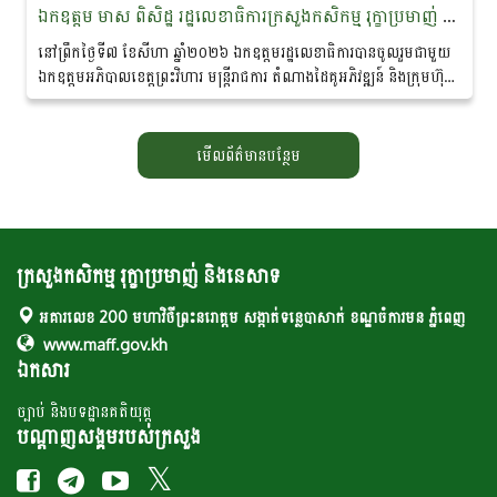
ឯកឧត្តម មាស ពិសិដ្ឋ រដ្ឋលេខាធិការក្រសួងកសិកម្ម រុក្ខាប្រមាញ់ និងនេសាទ បានចូលរួមជាអធិបតីភាពក្នុងពិធីចុះហត្ថលេខាលក់-ទិញផលិតផលកសិកម្មសរីរាង្គ នៅខេត្តព្រះវិហារ
នៅព្រឹកថ្ងៃទី៧ ខែសីហា ឆ្នាំ២០២៦ ឯកឧត្តមរដ្ឋលេខាធិការបានចូលរួមជាមួយ
ឯកឧត្តមអភិបាលខេត្តព្រះវិហារ មន្ត្រីរាជការ តំណាងដៃគូអភិវឌ្ឍន៍ និងក្រុមហ៊ុន
ឯកជន ព្រមទាំងប្រជាកសិករ...
មើលព័ត៌មានបន្ថែម
ក្រសួងកសិកម្ម រុក្ខាប្រមាញ់ និងនេសាទ
អគារលេខ 200 មហាវិថីព្រះនរោត្តម សង្កាត់ទន្លេបាសាក់ ខណ្ឌចំការមន ភ្នំពេញ
www.maff.gov.kh
ឯកសារ
ច្បាប់ និងបទដ្ឋានគតិយុត្ត
បណ្តាញសង្គមរបស់ក្រសួង