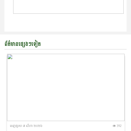
ព័ត៌មានផ្សេងៗទៀត
ចេញ​ផ្សាយ​ ៧ សីហា ២០២៦
392