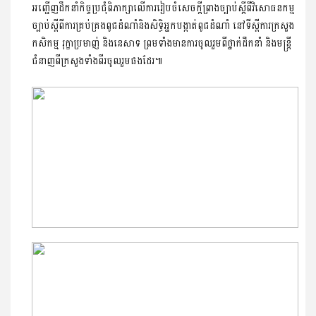
អញ្ជេីញដឹកនាំកិច្ចប្រជុំពិភាក្សាលើការរៀបចំសេចក្ដីព្រាងច្បាប់ស្ដីពីវិសោធនកម្ម
ច្បាប់ស្ដីពីការគ្រប់គ្រងពូជដំណាំនិងសិទ្ធិអ្នកបង្កាត់ពូជដំណាំ​ នៅទីស្តីការក្រសួង
កសិកម្ម​ រុក្ខាប្រមាញ់​ និងនេសាទ​ ព្រមទាំងមានការចូលរួមពីថ្នាក់ដឹកនាំ និងមន្ត្រី
ជំនាញពីក្រសួងទាំងពីរចូលរួមផងដែរ៕