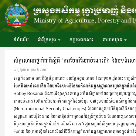
ទំព័រ​ដើម
អំពី​ក្រសួង
កម្រងឯកសារ
នាយកដ្ឋាន
សិក្ខាសាលាថ្នាក់ជាតិស្ដីពី “ការចែករំលែកចំណេះដឹង និងបទពិសោ
ចេញ​ផ្សាយ​ ៣ តុលា ២០២៣
ខេត្តកំពង់ចាម ចាប់ពីថ្ងៃច័ន្ទ ៣រោច ដល់ថ្ងៃអង្គារ ៤រោច ខែភទ្របទ ឆ្នាំថោះ បញ្
ចែករំលែកចំណេះដឹង និងបទពិសោធន៍នៃការកំណត់អត្តសញ្ញាណគម្រោងក្នុងតំបន់ម
Robby Rosandi តំណាងវិទ្យាស្ថានមេគង្គ អតីតសិក្ខាកាមដែលធ្លាប់ចូលរួមវគ្គបណ្ដ
គោលបំណង (១)ចែករំលែកអាទិភាពក្នុងវិស័យចំនួន ០៧ រួមមានវិស័យកសិកម្មនិងការអ
(Non-traditional Security Challenges) ដែលមានក្នុងកម្មវិធីមូលនិធិសហប្រ
សញ្ញាណ ការធ្វើផែនការ និងការរៀបចំគម្រោងអភិវឌ្ឍន៍ក្នុងតំបន់ ដែលដោះស្រាយបញ្ហា
កិច្ចសហប្រតិបត្តិការក្នុងតំបន់។ លើសពីនេះទៅទៀតសម្រាប់សិក្ខាកាមចូលរួមបា
Fund) និង(២)បង្កើនចំណេះដឹងអំពីវិធីសាស្រ្តកំណត់អត្តសញ្ញាណគម្រោងក្នុងតំបន់មេ