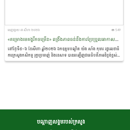
ចេញ​ផ្សាយ​ ៧ សីហា ២០២៦
549
«គម្រោងមេគង្គរីកចម្រើន» ពង្រឹងភាពធន់នឹងការប្រែប្រួល​អាកាស​​ធាតុ និងលើកកម្ពស់ជីវភាពសហគមន៍ជនជាតិភាគតិច នៅខេត្តរតនគិរី និងមណ្ឌលគិរី
នៅថ្ងៃទី៥–៦ ខែសីហា ឆ្នាំ២០២៦ ឯកឧត្ដមបណ្ឌិត យ៉ង សាំង កុមារ រដ្ឋលេខាធិ
ការក្រសួងកសិកម្ម រុក្ខាប្រមាញ់ និងនេសាទ បាន​អញ្ជើញជាអធិបតីភាពដ៏ខ្ពង់ខ្ពស់
ក្នុង «សិក្ខាសាលាឆ្លុះ​បញ្ចាំង​ការ​សហការគ្នារវាងមន្ត្រីកសិកម្មឃុំ...
បណ្តាញសង្គមរបស់ក្រសួង