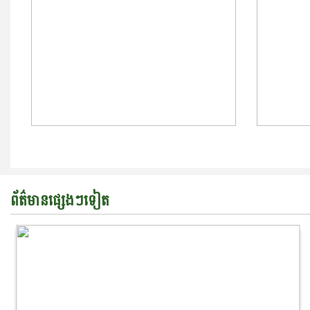
ព័ត៌មានផ្សេងៗទៀត