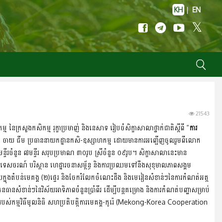
KH
|
EN
21543
នៃក្រសួងកសិកម្ម រុក្ខាប្រមាញ់ និងនេសាទ រៀបចំសិក្ខាសាលាថ្នាក់ជាតិស្ដីពី “
ការ
្ឌិត ចាយ ជីម ប្រធាននាយកដ្ឋានកសិ-ឧស្សាហកម្ម ដោយមានការអញ្ជើញចូលរួមពីលោក
មន្ទីរចំនួន ៧មន្ទីរ សរុបប្រមាណ ៣០រូប ស្រីចំនួន ០៩រូប។ សិក្ខាសាលានេះមាន
ងទេសចរណ៍ បរិស្ថាន ហេដ្ឋារចនាសម្ព័ន្ធ និងការប្រឈមទៅនឹងសុខុមាលភាពសង្គម
នុងតំបន់មេគង្គ (២)ផ្ទេរ និងចែករំលែកចំណេះដឹង និងមេរៀនសំខាន់ៗនៃការកំណត់អត្ត
នធានសំខាន់ៗនៃវិស័យអាទិភាពចំនួនប្រាំពីរ ដើម្បីបន្តគម្រោង និងការកំណត់បញ្ហាសម្រាប់
របស់កម្មវិធីមូលនិធិ សហប្រតិបតិ្តការមេគង្គ-កូរ៉េ (Mekong-Korea Cooperation