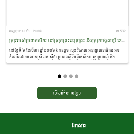
ចេញ​ផ្សាយ​ ៧ សីហា ២០២៦
539
ស្រូវរបស់ប្រជាកសិករ នៅស្រុកព្រះ​នេត្រព្រះ និងស្រុកមង្គលបូរី ខេត្តបន្ទាយមានជ័យ ត្រូវបានអន្តរាគមន៍​សង្គ្រោះ ​​ស្តារ​បានឡើង​វិញស្ទើរទាំងស្រុង
នៅថ្ងៃទី ៦ ខែសីហា ឆ្នាំ២០២៦ ឯកឧត្តម សុខ វិសាល អនុ​រដ្ឋលេខាធិការ អម
ដំណើរដោយលោកស្រី អន ស៊ីថា ប្រធាន​ស្តីទី​មន្ទីរកសិកម្ម រុក្ខាប្រមាញ់ និង
នេសាទខេត្តបន្ទាយមានជ័យ ព្រមទាំងមន្ត្រីបច្ចេកទេស...
មើលព័ត៌មានបន្ថែម
ឯកសារ