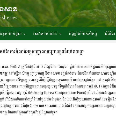
អគ្គនាយកដ្ឋាន
សេវាសាធារណៈ
បណ្ណាល័យកសិកម្ម
អ៉ីម៉ែល
ធន៍នៃការកំណត់អត្តសញ្ញាណគម្រោងក្នុងតំបន់មេគង្គ”
ចស័ក ព.ស. ២៥៦៧ ត្រូវនឹងថ្ងៃទី០២ ដល់ថ្ងៃទី០៣ ខែតុលា ឆ្នាំ២០២៣ នាយកដ្ឋានកសិ-ឧស្សាហកម្ម 
េគង្គ
” នៅមន្ទីរកសិកម្ម រុក្ខាប្រមាញ់ និងនេសាទខេត្តកំពង់ចាម ដែលដឹកនាំដោយលោកបណ
ុះបណ្ដាលនៅវិទ្យាស្ថានមេគង្គដើម្បីធ្វើជាគ្រូឧទ្ទេសនាម តំណាងក្រសួងចំនួន ០៧ក្រសួង និង
ភិវឌ្ឍជនបទ ការអភិវឌ្ឍធនធានមនុស្ស បច្ចេកវិទ្យាព័ត៌មាននិងគមនាគមន៍ (ICT) វប្បធម៌និ
តិបត្តិការមេគង្គ-កូរ៉េ (Mekong-Korea Cooperation Fund) គាំទ្រដល់ការដោះស្រាយក្
នៃវិស័យអាទិភាពទាំងប្រាំពីរនៅក្នុង តំបន់មេគង្គ និង(៣)ដើម្បីប្រមូលធាតុចូលបន្ថែមទៀតពីធ
នទទួលនូវអត្ថប្រយោជន៍ដូចជា (១) អាចសរសេរគម្រោង និងផែនការសកម្មភាពស្របតាមលក្ខខណ្ឌ
គង្គ និងអាចស្វែងរកដៃគូអភិវឌ្ឍន៍ជួយគាំទ្រ។