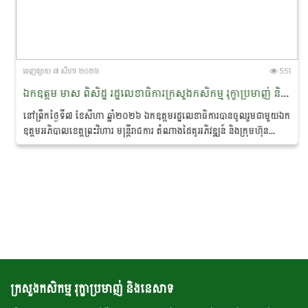
ចេញ​ផ្សាយ​ ៧ សីហា ២០២៦
551
ឯកឧត្តម មាស ពិសិដ្ឋ រដ្ឋលេខាធិការក្រសួងកសិកម្ម រុក្ខាប្រមាញ់ និងនេសាទ បានចូលរួមជាអធិបតីភាពក្នុងពិធីចុះហត្ថលេខាលក់-ទិញផលិតផលកសិកម្មសរីរាង្គ នៅខេត្តព្រះវិហារ
នៅព្រឹកថ្ងៃទី៧ ខែសីហា ឆ្នាំ២០២៦ ឯកឧត្តមរដ្ឋលេខាធិការបានចូលរួមជាមួយឯក
ឧត្តមអភិបាលខេត្តព្រះវិហារ មន្ត្រីរាជការ តំណាងដៃគូអភិវឌ្ឍន៍ និងក្រុមហ៊ុន
ឯកជន ព្រមទាំងប្រជាកសិករ...
ក្រសួងកសិកម្ម រុក្ខាប្រមាញ់ និងនេសាទ