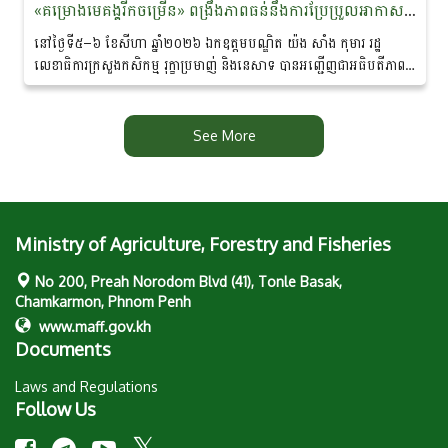
«គម្រោងមេគង្គរីកចម្រើន» ពង្រឹងភាពធន់នឹងការប្រែប្រួល​អាកាស​​ធាតុ និងលើកកម្ពស់ជីវភាពសហគមន៍ជនជាតិភាគតិច នៅខេត្តរតនគិរី និងមណ្ឌលគិរី
នៅថ្ងៃទី៥–៦ ខែសីហា ឆ្នាំ២០២៦ ឯកឧត្ដមបណ្ឌិត យ៉ង សាំង កុមារ រដ្ឋ
លេខាធិការក្រសួងកសិកម្ម រុក្ខាប្រមាញ់ និងនេសាទ បាន​អញ្ជើញជាអធិបតីភាពដ៏
ខ្ពង់ខ្ពស់ក្នុង «សិក្ខាសាលាឆ្លុះ​បញ្ចាំង​ការ​សហការគ្នារវាងមន្ត្រីកសិកម្មឃុំ...
See More
Ministry of Agriculture, Forestry and Fisheries
No 200, Preah Norodom Blvd (41), Tonle Basak,
Chamkarmon, Phnom Penh
www.maff.gov.kh
Documents
Laws and Regulations
Follow Us