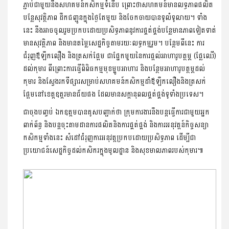
ភ្ជាប់ជាមួយនឹងសហគមន៍កសិកម្មទំនើប ព្រោះថាសហគមន៍មានលទ្ធភាពផលិត
បន្លែសុវត្ថិភាព ដឹកជញ្ជូនក្នុងថ្ងៃតែមួយ និងចែកចាយបានទូលំទូលាយ។ ទាំង
នេះ នឹងអាចចូលរួមប្រកបដោយប្រសិទ្ធភាពនូវការផ្គត់ផ្គង់បន្លែមានភាពទៀតទាត់
មានសុវត្ថិភាព និងមានតម្លៃសេដ្ឋកិច្ចតាមរយៈលទ្ធកម្មរួម។ បន្ថែមពីនេះ ការ
ជំរុញឪឡឹកលឿង និងត្រសក់ផ្អែម ជាផ្នែកមួយនៃការផ្ដល់អាហារូបត្ថម្ភ (ផ្លែឈើ)
ដល់កុមារ ពីព្រោះការធ្វើពិពិធកម្មមុខម្ហូបអាហារ និងបន្ថែមអាហារូបត្ថម្ភដល់
កុមារ និងស្វែងរកទីផ្សារសម្រាប់សហគមន៍កសិកម្មដាំឪឡឹកលឿងនិងត្រសក់
ផ្អែមនៅខេត្តឧត្ដរមានជ័យផង ដែលមានសក្ដានុពលផ្គត់ផ្គង់ទូទាំងប្រទេស។
ជាចុងបញ្ចប់ ឯកឧត្តមបានគូសបញ្ជាក់ថា ក្រុមការងារនឹងបន្ដធ្វើការជាមួយអ្នក
ពាក់ព័ន្ធ និងបន្តចុះតាមដានការផលិតនិងការផ្គត់ផ្គង់ និងការអនុវត្តន៍កិច្ចសន្យា
កសិកម្មទាំងនេះ សំដៅជំរុញការអនុវត្តប្រកបដោយប្រសិទ្ធភាព ដើម្បីជា
ប្រយោជន៍សេដ្ឋកិច្ចដល់កសិករក្នុងមូលដ្ឋាន និងសុខមាលភាពរបស់កុមារ៕