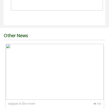
Other News
ចេញ​ផ្សាយ​ ៧ សីហា ២០២៦
342