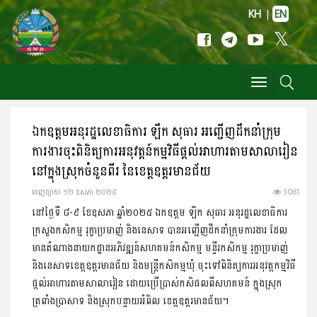
KH
|
EN
Toggle
navigation
ឯកឧត្តមអនុរដ្ឋលេខាធិការ ឡឹក សុធារ អញ្ជើញដឹកនាំក្រុម
ការងារចុះពិនិត្យការអនុវត្តន៍កម្មវិធីផ្តល់អាហារតាមសាលារៀន
នៅក្នុងស្រុកចំនួនពីរ នៃខេត្តឧត្តរមានជ័យ
ចេញ​ផ្សាយ​ ១២ ឧសភា ២០២៥
3081
នៅថ្ងៃទី ៨-៩ ខែឧសភា ឆ្នាំ២០២៥ ឯកឧត្ដម ឡឹក សុធារ អនុរដ្ឋលេខាធិការ
ក្រសួងកសិកម្ម រុក្ខាប្រមាញ់ និងនេសាទ បានអញ្ជើញដឹកនាំក្រុមការងារ ដែល
មានតំណាងនាយកដ្ឋានអភិវឌ្ឍន៍សហគមន៍កសិកម្ម មន្ទីរកសិកម្ម រុក្ខាប្រមាញ់
និងនេសាទខេត្តឧត្ដរមានជ័យ និងមន្រ្តីកសិកម្មឃុំ ចុះទៅពិនិត្យការអនុវត្តកម្មវិធី
ផ្ដល់អាហារតាមសាលារៀន ដោយប្រើប្រាស់កសិផលពីសហគមន៍ ក្នុងស្រុក
ត្រពាំងប្រាសាទ និងស្រុកបន្ទាយអំពិល ខេត្តឧត្ដរមានជ័យ។