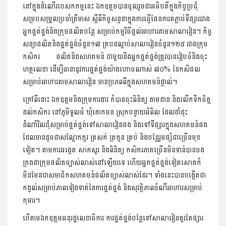
នៅក្នុងដំណើរបេសកកម្មនេះ ឯកឧត្ដមបានចូលរួមជាអធិបតីក្នុងកិច្ចប្រជុំ
សម្របសម្រួលប្រចាំត្រីមាស ស្តីពីកិច្ចសន្ទនាក្នុងការធ្វើផែនការតភ្ជាប់ទីផ្សាររវាង
អ្នកផ្គត់ផ្គង់និងក្រុមផលិតបន្លែ សម្រាប់កម្មវិធីផ្តល់អាហារតាមសាលារៀន។ កិច្ច
សន្យាផលិតនិងផ្គត់ផ្គង់ចំនួន១៧ គ្របដណ្ដប់សាលារៀនចំនួន១២៥ រវាងក្រុម
កសិករ ផលិតនិងសហគមន៍ ជាមួយនឹងអ្នកផ្គត់ផ្គង់ត្រូវបានរៀបចំនិងចុះ
ហត្ថលេខា ដើម្បីធានានូវការផ្គត់ផ្គង់យ៉ាងហោចណាស់ ៧០% នៃកសិផល
សម្រាប់អាហារតាមសាលារៀន មានប្រភពពីក្នុងសហគមន៍ផ្ទាល់។
ក្រៅពីនោះ ឯកឧត្តមនិងក្រុមការងារ ក៏បានចុះពិនិត្យ តាមដាន និងលើកទឹកចិត្ត
ដល់កសិករ នៅភូមិទួលធំ ឃុំគោកមន ស្រុកបន្ទាយអំពិល ដែលដាំដុះ
ដំណាំវិលជុំសម្រាប់ផ្គត់ផ្គង់ទៅសាលារៀនផង និងទៅទីផ្សារក្នុងសហគមន៍ផង
ដែលមានដូចជាសណ្ដែកកួរ ត្រសក់ ត្រកួន ត្រប់ និងបន្លែរួមផ្សំជាច្រើនមុខ
ទៀត។ តាមការអង្កេត សាកសួរ និងពិនិត្យ កសិករភាគច្រើនមិនទាន់បានចង
ក្រងជាក្រុមផលិតច្បាស់លាស់នៅឡើយទេ ហើយអ្នកផ្គត់ផ្គង់ទៀតសោតក៏
មិនមែនជាសមាជិកសហគមន៍ផលិតច្បាស់លាស់ដែរ។ ទាំងនេះបានបង្កើតជា
កង្វល់សម្រាប់ភាពទៀងទាត់នៃការផ្គត់ផ្គង់ និងសុវត្ថិភាពចំណីអាហារសម្រាប់
កុមារ។
បើតាមឯកឧត្តមអនុរដ្ឋលេខាធិការ ការផ្គត់ផ្គង់បន្លែទៅសាលារៀនគួរតែផ្សារ