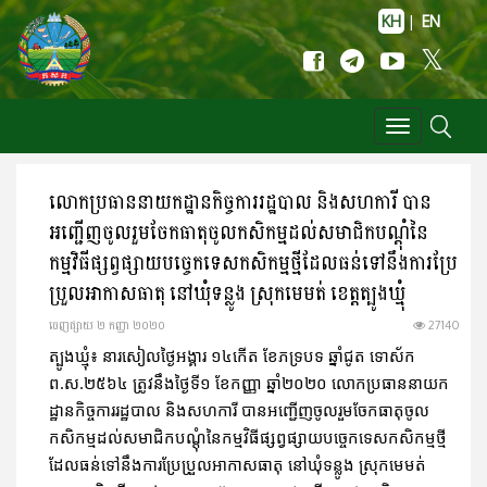
KH
|
EN
Toggle
navigation
លោកប្រធាននាយកដ្ឋានកិច្ចការរដ្ឋបាល និងសហការី បាន
អញ្ជើញចូលរួមចែកធាតុចូលកសិកម្មដល់សមាជិកបណ្តុំនៃ
កម្មវិធីផ្សព្វផ្សាយបច្ចេកទេសកសិកម្មថ្មីដែលធន់ទៅនឹងការប្រែ
ប្រួលអាកាសធាតុ នៅឃុំទន្លូង ស្រុកមេមត់ ខេត្តត្បូងឃ្មុំ
ចេញ​ផ្សាយ​ ២ កញ្ញា ២០២០
27140
ត្បូងឃ្មុំ៖ នារសៀលថ្ងៃអង្គារ ១៤កើត ខែភទ្របទ ឆ្នាំជូត ទោស័ក
ព.ស.២៥៦៤ ត្រូវនឹងថ្ងៃទី១ ខែកញ្ញា ឆ្នាំ២០២០ លោកប្រធាននាយក
ដ្ឋានកិច្ចការរដ្ឋបាល និងសហការី បានអញ្ជើញចូលរួមចែកធាតុចូល
កសិកម្មដល់សមាជិកបណ្តុំនៃកម្មវិធីផ្សព្វផ្សាយបច្ចេកទេសកសិកម្មថ្មី
ដែលធន់ទៅនឹងការប្រែប្រួលអាកាសធាតុ នៅឃុំទន្លូង ស្រុកមេមត់