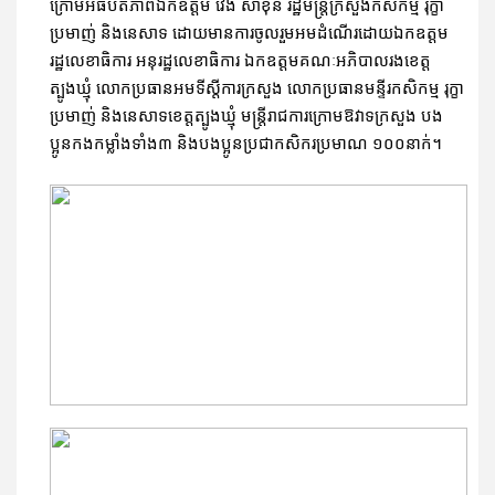
ក្រោមអធិបតីភាពឯកឧត្តម វេង សាខុន រដ្ឋមន្រ្តីក្រសួងកសិកម្ម រុក្ខា
ប្រមាញ់ និងនេសាទ ដោយមានការចូលរួមអមដំណើរដោយឯកឧត្តម
រដ្ឋលេខាធិការ អនុរដ្ឋលេខាធិការ ឯកឧត្តមគណៈអភិបាលរងខេត្ត
ត្បូងឃ្មុំ លោកប្រធានអមទីស្តីការក្រសួង លោកប្រធានមន្ទីរកសិកម្ម រុក្ខា
ប្រមាញ់ និងនេសាទខេត្តត្បូងឃ្មុំ មន្រ្តីរាជការក្រោមឱវាទក្រសួង បង
ប្អូនកងកម្លាំងទាំង៣ និងបងប្អូនប្រជាកសិករប្រមាណ ១០០នាក់។