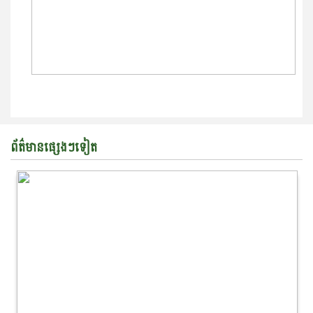
ព័ត៌មានផ្សេងៗទៀត