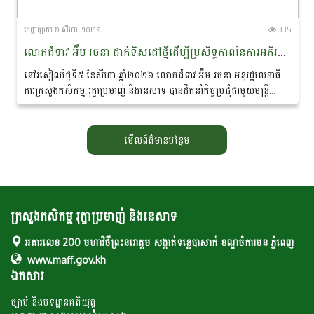
ចេញ​ផ្សាយ​ ៦ សីហា ២០២៦
335
លោកជំទាវ អ៊ឹម រចនា ដាក់ទិសដៅថ្មីដើម្បីប្រសិទ្ធភាពនៃការអភិរក្ស​ផ្សោត​ទន្លេមេគង្គ និងផ្តាំផ្ញើឱ្យឆ្មាំទន្លេយកចិត្តទុកដាក់លើសុវត្ថិភាព​ពេលចេញល្បាតក្នុងរដូវវស្សា
នៅរសៀលថ្ងៃទី៥ ខែសីហា ឆ្នាំ២០២៦ លោកជំទាវ អ៊ឹម រចនា អនុរដ្ឋ​លេខាធិ
ការក្រសួងកសិកម្ម រុក្ខាប្រមាញ់ និងនេសាទ បានដឹកនាំកិច្ចប្រជុំជាមួយមន្ត្រី
ជំនាញ ដែលមានលោកបណ្ឌិត...
មើលព័ត៌មានបន្ថែម
ក្រសួងកសិកម្ម រុក្ខាប្រមាញ់ និងនេសាទ
អគារលេខ 200 មហាវិថីព្រះនរោត្តម សង្កាត់ទន្លេបាសាក់ ខណ្ឌចំការមន ភ្នំពេញ
www.maff.gov.kh
ឯកសារ
ច្បាប់ និងបទដ្ឋានគតិយុត្ត