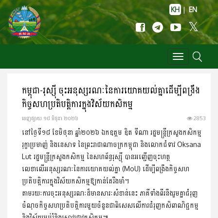
KH
|
EN
Toggle
navigation
កម្ពុជា-រុស្ស៊ី ចុះអនុស្សរណៈនៃការយោគយល់គ្នាដើម្បីពង្រឹង
កិច្ចសហប្រតិបត្តិការក្នុងវិស័យកសិកម្ម
ចេញ​ផ្សាយ​ ១៨ មិថុនា ២០២៦
2853
នៅថ្ងៃទី១៨ ខែមិថុនា ឆ្នាំ២០២៦ ឯកឧត្តម ឌិត ទីណា រដ្ឋមន្ត្រីក្រសួងកសិកម្ម
រុក្ខាប្រមាញ់ និងនេសាទ នៃព្រះរាជាណាចក្រកម្ពុជា និងលោកជំទាវ Oksana
Lut រដ្ឋមន្ត្រីក្រសួងកសិកម្ម នៃសហព័ន្ធរុស្ស៊ី បានអញ្ជើញចុះហត្ថ
លេខាលើអនុស្សរណៈនៃការយោគយល់គ្នា (MoU) ដើម្បីពង្រឹងកិច្ចសហ
ប្រតិបត្តិការក្នុងវិស័យកសិកម្មឱ្យកាន់តែរឹងមាំ។
តាមរយៈការចុះអនុស្សរណៈដ៏មានសារៈសំខាន់នេះ ភាគីទាំងពីរនឹងរួមគ្នាជំរុញ
ចំណុចកិច្ចសហប្រតិបត្តិការមួយចំនួនជាពិសេសលើការជំរុញកសិពាណិជ្ជកម្ម
និងវិស័យអប់រំនិងស្រាវជ្រាវកសិកម្ម៕