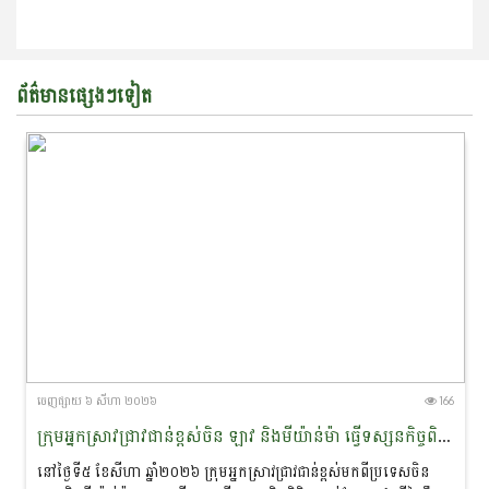
ព័ត៌មានផ្សេងៗទៀត
ចេញ​ផ្សាយ​ ៦ សីហា ២០២៦
166
ក្រុមអ្នកស្រាវជ្រាវជាន់ខ្ពស់ចិន ឡាវ និងមីយ៉ាន់ម៉ា ធ្វើទស្សន​កិច្ច​ពិនិត្យជាក់ស្តែងនៅដែនជម្រកសត្វផ្សោតទន្លេមេគង្គ ក្នុងខេត្តក្រចេះ
នៅថ្ងៃទី៥ ខែសីហា ឆ្នាំ២០២៦ ក្រុមអ្នកស្រាវជ្រាវជាន់ខ្ពស់ម​ក​ពី​ប្រទេសចិន