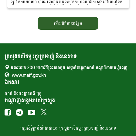
ឡាវ និងមីយ៉ាន់ម៉ា បានអញ្ជើញចុះធ្វើទស្សនកិច្ច​ពិនិត្យ​ជាក់ស្តែងនៅលើផ្ទៃទឹក
នៃទន្លេមេគង្គ...
មើលព័ត៌មានបន្ថែម
ក្រសួងកសិកម្ម រុក្ខាប្រមាញ់ និងនេសាទ
អគារលេខ 200 មហាវិថីព្រះនរោត្តម សង្កាត់ទន្លេបាសាក់ ខណ្ឌចំការមន ភ្នំពេញ
www.maff.gov.kh
ឯកសារ
ច្បាប់ និងបទដ្ឋានគតិយុត្ត
បណ្តាញសង្គមរបស់ក្រសួង
រក្សា​​សិទ្ធិគ្រប់​​​យ៉ាង​ដោយ៖ ក្រសួង​កសិកម្ម​ រុក្ខា​ប្រមាញ់​ និង​​នេសាទ