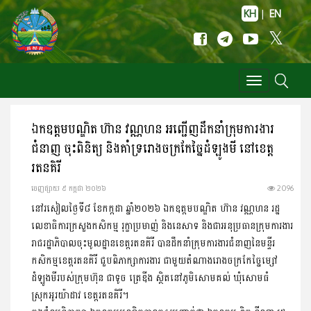
KH
|
EN
Toggle
navigation
ឯកឧត្តមបណ្ឌិត ហ៊ាន វណ្ណហន អញ្ជើញដឹកនាំក្រុមការងារ
ជំនាញ ចុះពិនិត្យ និងគាំទ្ររោងចក្រកែច្នៃដំឡូងមី នៅខេត្ត
រតនគិរី
ចេញ​ផ្សាយ​ ៩ កក្កដា ២០២៦
2096
នៅរសៀលថ្ងៃទី៨ ខែកក្កដា ឆ្នាំ២០២៦ ឯកឧត្តមបណ្ឌិត ហ៊ាន វណ្ណហន រដ្ឋ
លេខាធិការក្រសួងកសិកម្ម រុក្ខាប្រមាញ់ និងនេសាទ និង​ជាអនុប្រធានក្រុមការងារ
រាជរដ្ឋាភិបាលចុះមូលដ្ឋានខេត្តរតនគិរី បាន​ដឹក​នាំ​ក្រុមការងារជំនាញនៃមន្ទីរ
កសិកម្មខេត្តរតនគិរី ជួបពិភាក្សា​ការងារ ជាមួយតំណាងរោងចក្រកែច្នៃម្សៅ
ដំឡូងមីរបស់ក្រុមហ៊ុន ជាទូច ត្រេឌីង ស្ថិតនៅភូមិសោមគល់ ឃុំសោមធំ
ស្រុកអូរយ៉ាដាវ ខេត្តរតនគិរី។