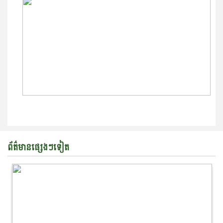
ព័ត៌មានផ្សេងៗទៀត