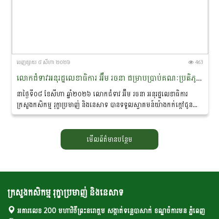
ចេញ​ផ្សាយ​ ៨ សីហា ២០២៦
463
លោកជំទាវអនុរដ្ឋលេខាធិការ អ៊ឹម រចនា ជម្រាបប្រាប់គណៈប្រតិភូនាវាសន្តិភាពមេគង្គ-ឡានឆាង ថា៖ «សន្តិភាព ជាគ្រឹះដ៏សំខាន់នៃការអភិរក្សសត្វផ្សោតនៅកម្ពុជា»
នាថ្ងៃទី០៨ ខែសីហា ឆ្នាំ២០២៦ លោកជំទាវ អ៊ឹម រចនា អនុរដ្ឋលេខាធិការ
ក្រសួងកសិកម្ម រុក្ខាប្រមាញ់ និងនេសាទ បានទទួលស្វាគមន៍យ៉ាងកក់ក្តៅជូន
ចំពោះគណៈប្រតិភូ នៃ «គម្រោងនាវាសន្តិភាពមេគង្គ-ឡានឆាង...
មើលព័ត៌មានបន្ថែម
ក្រសួងកសិកម្ម រុក្ខាប្រមាញ់ និងនេសាទ
អគារលេខ 200 មហាវិថីព្រះនរោត្តម សង្កាត់ទន្លេបាសាក់ ខណ្ឌចំការមន ភ្នំពេញ