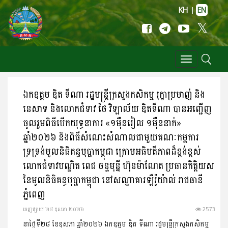
KH
|
EN
Toggle
navigation
ឯកឧត្តម ឌិត​ ទីណា​ រដ្ឋមន្ត្រីក្រសួងកសិកម្ម​ រុក្ខាប្រមាញ់​ និង
នេសាទ​ និងលោកជំទាវ​ ថៃ​ វិឡាល័យ​ ឌិតទីណា​ បានអញ្ជេីញ
ចូលរួមពិធីបើកយុទ្ធនាការ «១ម៉ឺនរៀល ១ម៉ឺននាក់»
ឆ្នាំ២០២៦ និងពិធីសំណេះសំណាលជាមួយគណៈកម្មការ
ទ្រទ្រង់មូលនិធិគន្ធបុប្ផាកម្ពុជា​ ក្រោមអធិបតីភាពដ៏ខ្ពង់ខ្ពស់
លោកជំទាវបណ្ឌិត ពេជ ចន្ទមុន្នី ហ៊ុនម៉ាណែត ប្រធានកិត្តិយស
នៃមូលនិធិគន្ធបុប្ផាកម្ពុជា នៅសណ្ឋាគារឡឺរ៉ូយ៉ាល់ រាជធានី
ភ្នំពេញ
ចេញ​ផ្សាយ​ ២៨ ឧសភា ២០២៦
2573
នាថ្ងៃទី២៨ ខែឧសភា ឆ្នាំ២០២៦​ ឯកឧត្តម ឌិត​ ទីណា​ រដ្ឋមន្ត្រីក្រសួងកសិកម្ម​