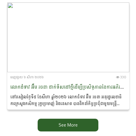
ចេញ​ផ្សាយ​ ៦ សីហា ២០២៦
330
លោកជំទាវ អ៊ឹម រចនា ដាក់ទិសដៅថ្មីដើម្បីប្រសិទ្ធភាពនៃការអភិរក្ស​ផ្សោត​ទន្លេមេគង្គ និងផ្តាំផ្ញើឱ្យឆ្មាំទន្លេយកចិត្តទុកដាក់លើសុវត្ថិភាព​ពេលចេញល្បាតក្នុងរដូវវស្សា
នៅរសៀលថ្ងៃទី៥ ខែសីហា ឆ្នាំ២០២៦ លោកជំទាវ អ៊ឹម រចនា អនុរដ្ឋ​លេខាធិ
ការក្រសួងកសិកម្ម រុក្ខាប្រមាញ់ និងនេសាទ បានដឹកនាំកិច្ចប្រជុំជាមួយមន្ត្រី
ជំនាញ ដែលមានលោកបណ្ឌិត...
See More