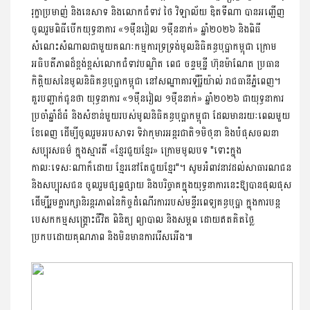
រុក្ខាប្រមាញ់​ និងនេសាទ​ និងលោកជំទាវ​ ថៃ​ វិឡាល័យ​ ឌិតទីណា​ បានអញ្ជេីញ
ចូលរួមពិធីបើកយុទ្ធនាការ «១ម៉ឺនរៀល ១ម៉ឺននាក់» ឆ្នាំ២០២៦ និងពិធី
សំណេះសំណាលជាមួយគណៈកម្មការទ្រទ្រង់មូលនិធិគន្ធបុប្ផាកម្ពុជា​ ក្រោម
អធិបតីភាពដ៏ខ្ពង់ខ្ពស់លោកជំទាវបណ្ឌិត ពេជ ចន្ទមុន្នី ហ៊ុនម៉ាណែត ប្រធាន
កិត្តិយសនៃមូលនិធិគន្ធបុប្ផាកម្ពុជា នៅសណ្ឋាគារឡឺរ៉ូយ៉ាល់ រាជធានីភ្នំពេញ។
គួរបញ្ជាក់ជូនថា​ យុទ្ធនាការ «១ម៉ឺនរៀល ១ម៉ឺននាក់» ឆ្នាំ២០២៦ ជាយុទ្ធនាការ
ប្រចាំឆ្នាំដ៏ធំ និងសំខាន់មួយរបស់មូលនិធិគន្ធបុប្ផាកម្ពុជា ដែលមានរយៈពេលមួយ
ខែពេញ ដើម្បីចូលរួមអបសាទរ ទិវាកុមារអន្តរជាតិ១មិថុនា និងបំផុសចលនា
សប្បុរសធម៌ ក្នុងស្មារតី «ខ្មែរជួយខ្មែរ»​ ក្រោមមូលបទ​ "ទោះក្នុង
កាលៈទេសៈណា​ក៏ដោយ​ ខ្មែរនៅតែជួយខ្មែរ"។ សូមអំពាវនាវដល់សាធារណជន
និងសប្បុរសជន ចូលរួមផ្សព្វផ្សាយ និងបរិច្ចាគក្នុងយុទ្ធនាការនេះឱ្យបានផុលផុស
ដើម្បីរួមគ្នារក្សានិរន្តរភាពនៃកិច្ចដំណើរការរបស់មន្ទីរពេទ្យគន្ធបុប្ផា​ ក្នុងការបន្ត
បេសកកម្មសង្គ្រោះជីវិត ពិនិត្យ ព្យាបាល និងសម្ភព ដោយឥតគិតថ្លៃ
ប្រកបដោយគុណភាព និងមិនមានការរើសអើង​៕