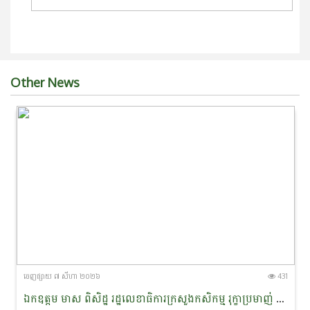
Other News
ចេញ​ផ្សាយ​ ៧ សីហា ២០២៦
431
ឯកឧត្តម មាស ពិសិដ្ឋ រដ្ឋលេខាធិការក្រសួងកសិកម្ម រុក្ខាប្រមាញ់ និងនេសាទ បានចូលរួមជាអធិបតីភាពក្នុងពិធីចុះហត្ថលេខាលក់-ទិញផលិតផលកសិកម្មសរីរាង្គ នៅខេត្តព្រះវិហារ