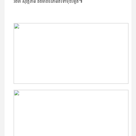
រឹងមាំ សុវត្ថិភាព និងមានចីរភាពតទៅមុខទៀត៕