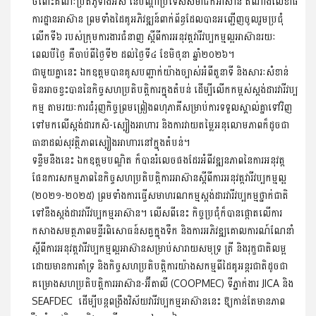
ចំពោះគណៈប្រតិភូទាំងអស់ នៃបណ្តាប្រទេសសមាជិកអាស៊ាន តំណាងលេខាធិ
ការដ្ឋានអាស៊ាន ព្រមទាំងដៃគូអភិវឌ្ឍន៍ពាក់ព័ន្ធដែលបានអញ្ជើញចូលរួមប្រជុំ
លើកទី៦ របស់ក្រុមការងារជំនាញ ស្តីពីការអនុវត្តវារីវប្បកម្មល្អអាស៊ានរយៈ
ពេលបីថ្ងៃ គឺចាប់ពីថ្ងៃទី២ ដល់ថ្ងៃទី៤ ខែមិថុនា ឆ្នាំ២០២៦។
ជាមួយគ្នានេះ ឯកឧត្តមបានគូសបញ្ជាក់យ៉ាងច្បាស់អំពីតួនាទី និងសារៈសំខាន់
មិនអាចខ្វះបាននៃកិច្ចសហប្រតិបត្តិការក្នុងតំបន់ ដើម្បីលើកកម្ពស់ស្តង់ដារវារីវប្ប
កម្ម តាមរយៈការជំរុញកិច្ចព្រមព្រៀងពហុភាគីសម្រាប់ការទទួលស្គាល់គ្នាទៅវិញ
ទៅមកលើស្តង់ដារកសិ-ស្បៀងអាហារ និងការវាយតម្លៃអនុលោមភាពក៏ដូចជា
ធានាដល់សុវត្ថិភាពស្បៀងអាហារនៅក្នុងតំបន់។
ទន្ទឹមនឹងនេះ ឯកឧត្តមបណ្ឌិត ក៏បានរំលេចផងដែរអំពីវឌ្ឍនភាពនៃការអនុវត្ត
ផែនការសកម្មភាពនៃកិច្ចសហប្រតិបត្តិការអាស៊ានស្តីពីការអនុវត្តវារីវប្បកម្មល្អ
(២០២១-២០២៥) ព្រមទាំងការធ្វើសមាហរណកម្មស្តង់ដារវារីវប្បកម្មថ្នាក់ជាតិ
ទៅនឹងស្តង់ដារវារីវប្បកម្មអាស៊ាន។ លើសពីនេះ កិច្ចប្រជុំក៏បានផ្តោតលើការ
កសាងសមត្ថភាពមន្ទីរពិសោធន៍សត្វក្នុងទឹក និងការអភិវឌ្ឍគោលការណ៍ណែនាំ
ស្តីពីការអនុវត្តវារីវប្បកម្មល្អអាស៊ានសម្រាប់សារាយសមុទ្រ ត្រី និងរុក្ខជាតិលម្អ
ដោយមានការគាំទ្រ និងកិច្ចសហប្រតិបត្តិការយ៉ាងសកម្មពីដៃគូអន្តរជាតិដូចជា
គម្រោងសហប្រតិបត្តិការអាស៊ាន-អ៊ីតាលី (COOPMEC) ទីភ្នាក់ងារ JICA និង
SEAFDEC ដើម្បីបន្តពង្រឹងវិស័យវារីវប្បកម្មអាស៊ាននេះ ឱ្យកាន់តែមានភាព