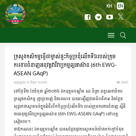
KH
|
EN
Toggle
navigation
ក្រសួងកសិកម្មធ្វើជាម្ចាស់ផ្ទះកិច្ចប្រជុំលើកទី៦របស់ក្រុម
ការងារជំនាញអនុវត្តវារីវប្បកម្មល្អអាស៊ាន (6th EWG-
ASEAN GAqP)
ចេញ​ផ្សាយ​ ២ មិថុនា ២០២៦
3640
នៅថ្ងៃទី២ ខែមិថុនា ឆ្នាំ២០២៦ ឯកឧត្តមបណ្ឌិត សរ ចិត្រា អគ្គលេខាធិការ
ក្រសួងកសិកម្ម រុក្ខាប្រមាញ់ និងនេសាទ បានអញ្ជើញជាអធិបតីភាព និងថ្លែង
សុន្ទរកថាស្វាគមន៍ក្នុងពិធីបើកកិច្ចប្រជុំលើកទី៦ របស់ក្រុមការងារជំនាញ ស្តីពី
ការអនុវត្តវារីវប្បកម្មល្អអាស៊ាន (6th EWG-ASEAN GAqP) នៅខេត្ត
សៀមរាប។
នាឱកាសនេះ ឯកឧត្តមបណ្ឌិត បានសម្តែងនូវការស្វាគមន៍យ៉ាងកក់ក្តៅបំផុត